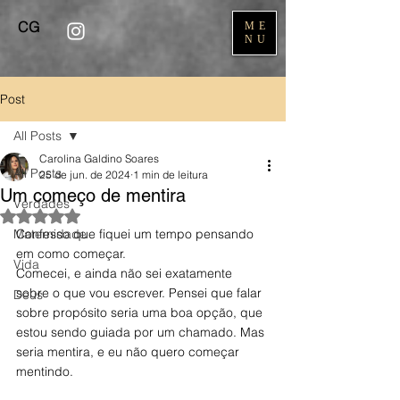
CG
ME
NU
Post
All Posts
Carolina Galdino Soares
All Posts
25 de jun. de 2024
1 min de leitura
Um começo de mentira
Verdades
Avaliado com NaN de 5 estrelas.
Maternidade
Confesso que fiquei um tempo pensando 
em como começar. 
Vida
Comecei, e ainda não sei exatamente 
sobre o que vou escrever. Pensei que falar 
Deus
sobre propósito seria uma boa opção, que 
estou sendo guiada por um chamado. Mas 
seria mentira, e eu não quero começar 
mentindo.