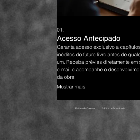
01.
Acesso Antecipado
Garanta acesso exclusivo a capítulo
inéditos do futuro livro antes de qual
um. Receba prévias diretamente em 
e-mail e acompanhe o desenvolvime
da obra.
Mostrar mais
Política de Cookies
Política de Privacidade