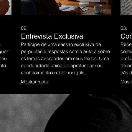
02.
03.
Entrevista Exclusiva
Con
s
Participe de uma sessão exclusiva de
Rece
quer
perguntas e respostas com a autora sobre
comen
seu
os temas abordados em seus textos. Uma
profu
nto
oportunidade única de aprofundar seu
de en
conhecimento e obter insights.
trás 
Mostrar mais
Mostr