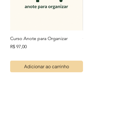
Curso Anote para Organizar
Caderno Anote para O
Preço
Preço
R$ 97,00
R$ 87,00
Adicionar ao carrinho