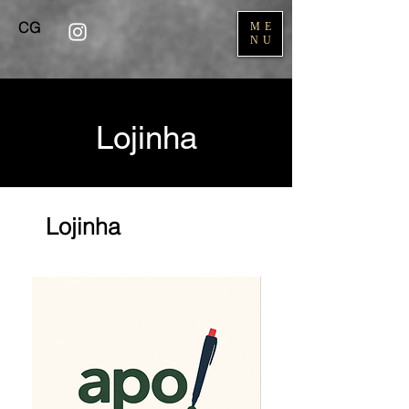
CG
ME
NU
Lojinha
Lojinha