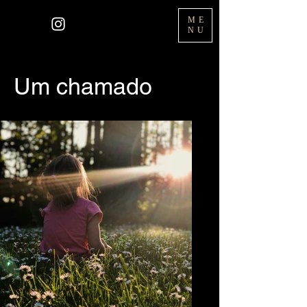
CG
ME
NU
Um chamado